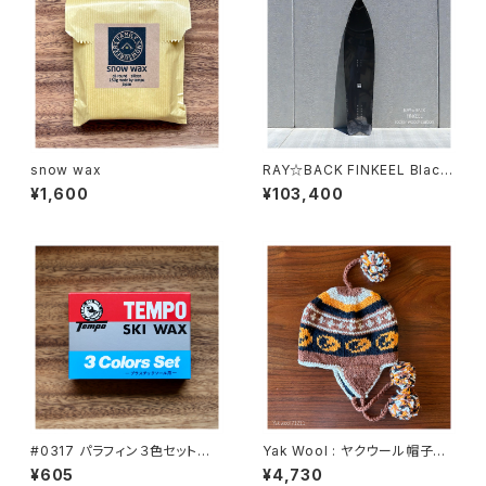
snow wax
RAY☆BACK FINKEEL Black
: フィンキール ウッド＋カーボ
¥1,600
¥103,400
ンモデル
#0317 パラフィン３色セット
Yak Wool : ヤクウール帽子
かわらぬ定番７０年
#71211
¥605
¥4,730