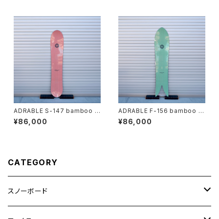
ADRABLE S-147 bamboo p
ADRABLE F-156 bamboo m
ink
int
¥86,000
¥86,000
CATEGORY
スノーボード