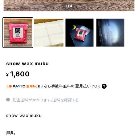
1
/4
snow wax muku
1,600
¥
なら
手数料無料の
翌月払いでOK
別途送料がかかります。
送料を確認する
snow wax muku
無垢