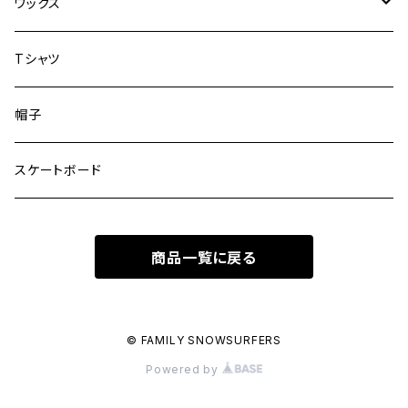
adrable snow surf
ワックス
Wapu snowboards
TEMPO
Tシャツ
RAY☆BACK SNOWSURFING
FAMILY SNOWSURFERS
帽子
FAMILY SNOWSURFERS
スケートボード
商品一覧に戻る
© FAMILY SNOWSURFERS
Powered by