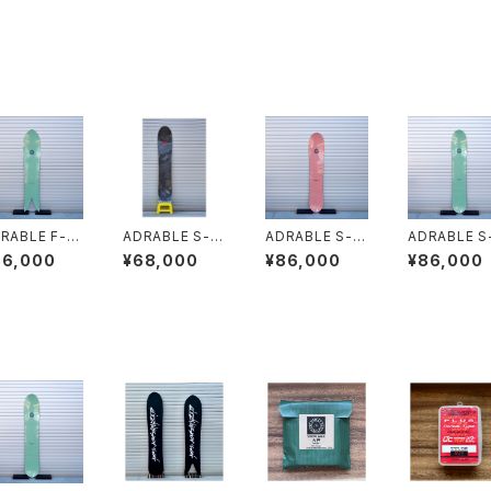
RABLE F-15
ADRABLE S-1
ADRABLE S-1
ADRABLE S
bamboo mi
47 NEW BLAC
47 bamboo pi
8 bamboo 
86,000
¥68,000
¥86,000
¥86,000
K
nk
nt