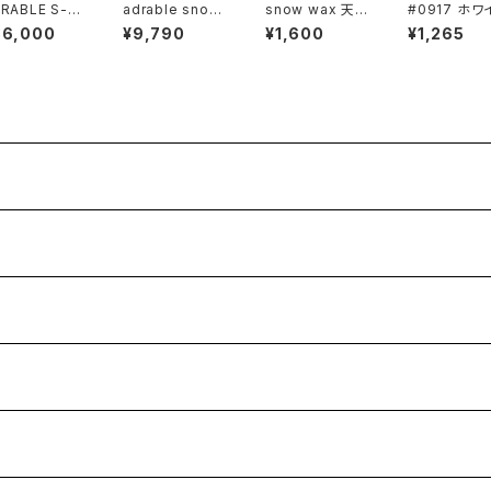
RABLE S-15
adrable snow
snow wax 天
#0917 ホワ
bamboo mi
surf soft case
神 tenjin
ト ベース＆
86,000
¥9,790
¥1,600
¥1,265
ーニングワッ
FING
RS
RS