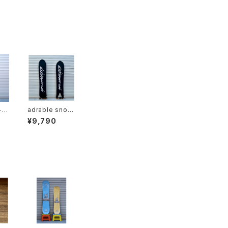
-15
adrable snow
mi
surf soft case
¥9,790