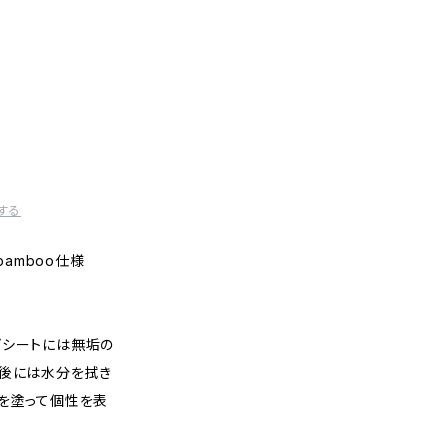
する
2 bamboo仕様
プシートには無垢の
用後には水分を拭き
どを塗って個性を表