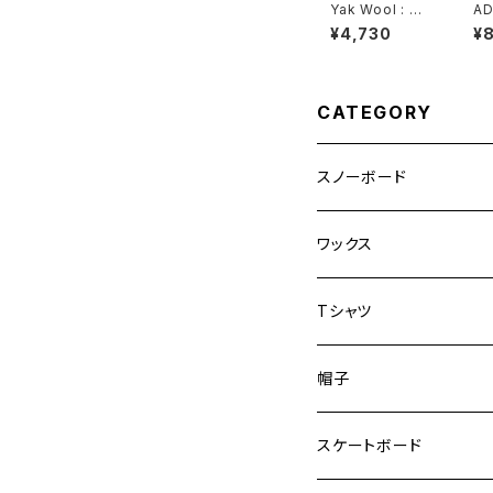
Yak Wool : ヤ
AD
クウール帽子
8 
¥4,730
¥
#71208b
nt
CATEGORY
スノーボード
adrable snow surf
ワックス
Wapu snowboards
TEMPO
Tシャツ
RAY☆BACK SNOWSUR
FAMILY SNOWSURFE
帽子
FAMILY SNOWSURFE
スケートボード