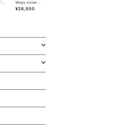
イ
Wapu snowbo
クリ
ards 120cm a
¥26,000
クス
nd 100cm