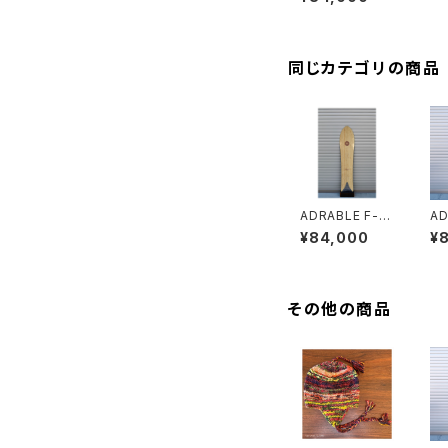
同じカテゴリの商品
ADRABLE F-14
AD
2 bamboo
6 
¥84,000
¥
nt
その他の商品