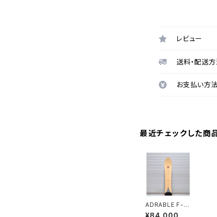
レビュー
送料・配送方
お支払い方
最近チェックした商
ADRABLE F-15
2 bamboo
¥84,000